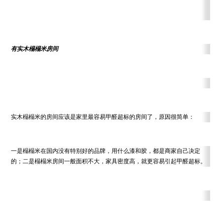
有实木榻榻米房间
实木榻榻米的房间应该是家里最容易甲醛超标的房间了，原因很简单：
一是榻榻米在国内没有特别好的品牌，用什么漆和胶，都是商家自己决定
的；二是榻榻米房间一般面积不大，家具密度高，就更容易引起甲醛超标。