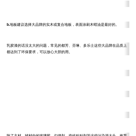
b.
地板建议选择大品牌的实木或复合地板，表面涂刷木蜡油是最好的。
乳胶漆的话没太大的问题，常见的都芳、芬琳、多乐士这些大品牌在品质上
都达到了环保要求，可以放心大胆的用。
除了主材，辅材中的玻璃胶、勾缝剂、瓷砖粘贴剂等这些污染源大头。推荐