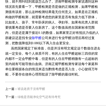
快，就不用纠结到底该怎么办了。济南甲醛检测专家说遇到这种
情况首先要看一下，甲醛检测是否是做的正规检测，如果甲醛检
测值有误差，那么这种检测结果毫无任何意义。如果是在正规机
构做的甲醛检测，就需要考虑您的家里是否有免疫力低下群体，
比如老人、孩子、常年卧床的病人、孕妇等。如果有此类人群就
要慎重考虑是否要入住新房了。这个数值虽然在国家标准范围
内，但是还是属于接近0.1的数值，如果家里正好有抵抗力低的人
群建议还是找专业
除甲醛
公司来进行专业甲醛治理后再经过复
测，把数值降低到0.080以下再入住会更安全。
虽然国家规定了标准值，但是并没有明文规定这个数值住进去
就一定安全。每个人体质不同，有的人住在甲醛超标三四倍的室
内都不一定会甲醛中毒，但是有的人住在甲醛稍微有一点超标的
室内就有可能导致白血病。济南正规甲醛检测专家说每个家庭和
单位要根据各自的情况来适当酌情考虑是否入住，小心驶得万年
船，不要存在侥幸心理而耽误了除甲醛的最佳时机。
上一篇：
谁说老房子没有甲醛
下一篇：
绿植是否能净化空气还有待考究